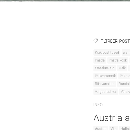
FILTREERI POST
Kõik postitused
aian
Imatra
Imatra kosk
Maaelureisid
Melk
Päikeserannik
Pakruo
Riia vanalinn
Rundal
Valgusfestival
Värsk
INFO
Austria 
Austria
Viin
Hallst