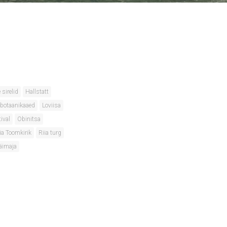
 sirelid
Hallstatt
ik botaanikaaed
Loviisa
ival
Obinitsa
ia Toomkirik
Riia turg
äimaja