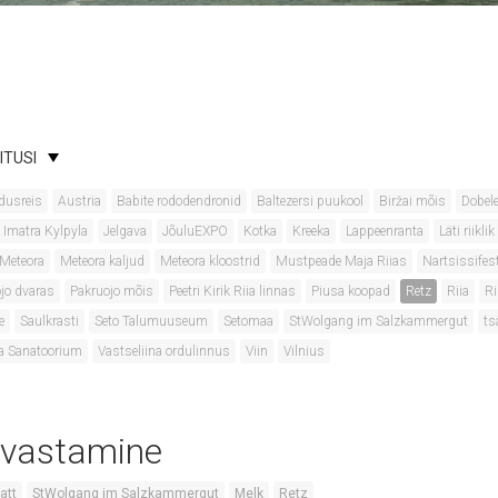
ITUSI
dusreis
Austria
Babite rododendronid
Baltezersi puukool
Biržai mõis
Dobele
Imatra Kylpyla
Jelgava
JõuluEXPO
Kotka
Kreeka
Lappeenranta
Läti riikl
Meteora
Meteora kaljud
Meteora kloostrid
Mustpeade Maja Riias
Nartsissifest
jo dvaras
Pakruojo mõis
Peetri Kirik Riia linnas
Piusa koopad
Retz
Riia
Ri
e
Saulkrasti
Seto Talumuuseum
Setomaa
StWolgang im Salzkammergut
ts
a Sanatoorium
Vastseliina ordulinnus
Viin
Vilnius
avastamine
att
StWolgang im Salzkammergut
Melk
Retz