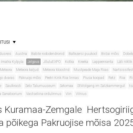
ITUSI
dusreis
Austria
Babite rododendronid
Baltezersi puukool
Biržai mõis
Dobele
Imatra Kylpyla
Jelgava
JõuluEXPO
Kotka
Kreeka
Lappeenranta
Läti riikl
Meteora
Meteora kaljud
Meteora kloostrid
Mustpeade Maja Riias
Nartsissifest
jo dvaras
Pakruojo mõis
Peetri Kirik Riia linnas
Piusa koopad
Retz
Riia
Ri
e
Saulkrasti
Seto Talumuuseum
Setomaa
StWolgang im Salzkammergut
ts
a Sanatoorium
Vastseliina ordulinnus
Viin
Vilnius
 Kuramaa-Zemgale Hertsogiriig
ja põikega Pakruojise mõisa 202