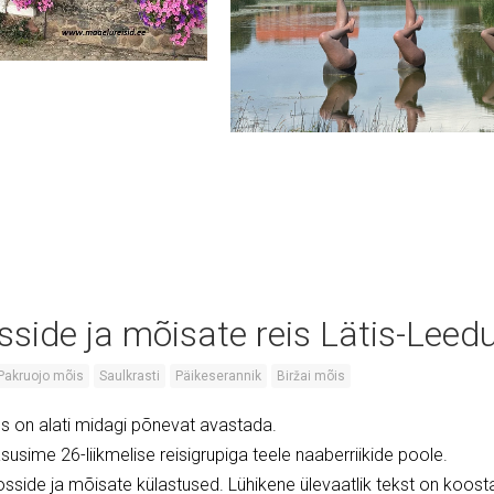
sside ja mõisate reis Lätis-Leed
Pakruojo mõis
Saulkrasti
Päikeserannik
Biržai mõis
es on alati midagi põnevat avastada.
asusime 26-liikmelise reisigrupiga teele naaberriikide poole.
osside ja mõisate külastused. Lühikene ülevaatlik tekst on koost