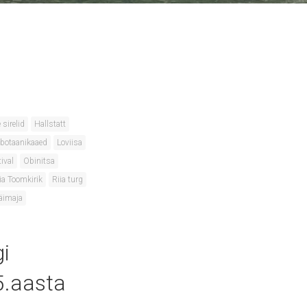
 sirelid
Hallstatt
ik botaanikaaed
Loviisa
ival
Obinitsa
ia Toomkirik
Riia turg
äimaja
i
5.aasta