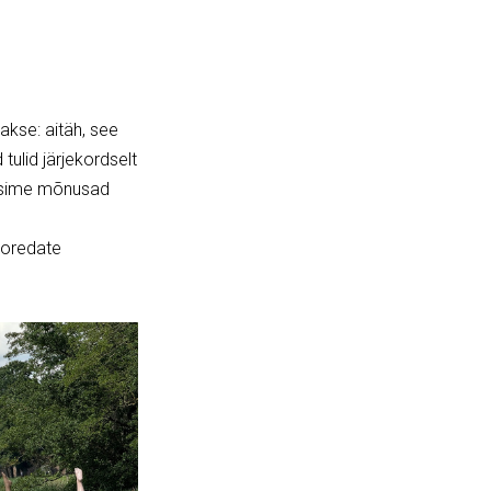
akse: aitäh, see
 tulid järjekordselt
eetsime mõnusad
toredate