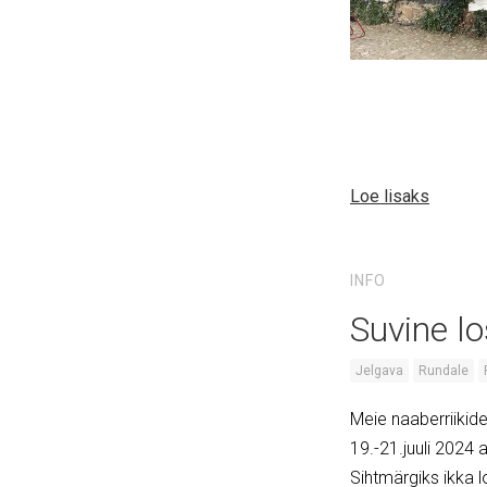
Loe lisaks
INFO
Suvine lo
Jelgava
Rundale
Meie naaberriikid
19.-21.juuli 2024 
Sihtmärgiks ikka l