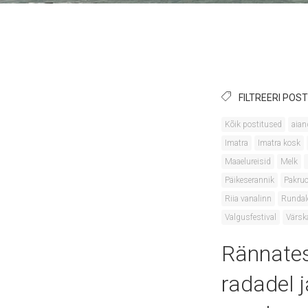
FILTREERI POST
Kõik postitused
aian
Imatra
Imatra kosk
Maaelureisid
Melk
Päikeserannik
Pakruo
Riia vanalinn
Rundal
Valgusfestival
Värsk
Rännates
radadel 