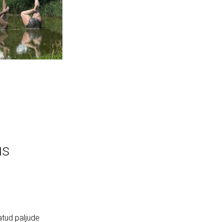
us
atud paljude