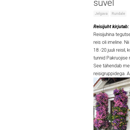
suvel
Jelgava
Rundale
Reisijuht kirjutab:
Reisijuhina teguts
reis oli imeline. N
18.-20.juuli reisi
tunnid Pakruojise 
See tähendab mei
reisigruppidega. Ai