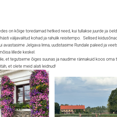
edes on kõige toredamad hetked need, kui tullakse juurde ja öeld
ii hästi väljavalitud kohad ja rahulik reisitempo. Sellised kiidusõnad
l, kui avastasime Jelgava linna, uudistasime Rundale paleed ja v
mõisa lillede keskel.
le, et tegutseme õiges suunas ja naudime rännakuid koos oma 
täh, et olete meid alati leidnud!