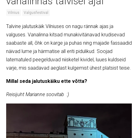
vanalinnas talvisel ajal
Vilnius
Valgusfestival
Talvine jalutuskäik Vilniuses on nagu rännak ajas ja
valguses. Vanalinna kitsad munakivitänavad krudisevad
saabaste all, õhk on karge ja puhas ning majade fassaadid
näivad lume ja härmatise all eriti pidulikud. Soojad
laternatuled peegelduvad niisketel kividel, luues kuldseid
varje, mis saadavad aeglast kulgemist ühest platsist teise.
Millal seda jalutuskäiku ette võtta?
Reisijuht Marianne soovitab :)