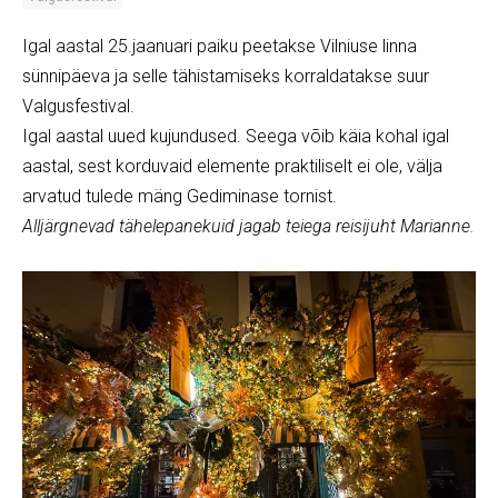
Igal aastal 25.jaanuari paiku peetakse Vilniuse linna
sünnipäeva ja selle tähistamiseks korraldatakse suur
Valgusfestival.
Igal aastal uued kujundused. Seega võib käia kohal igal
aastal, sest korduvaid elemente praktiliselt ei ole, välja
arvatud tulede mäng Gediminase tornist.
Alljärgnevad tähelepanekuid jagab teiega reisijuht Marianne.