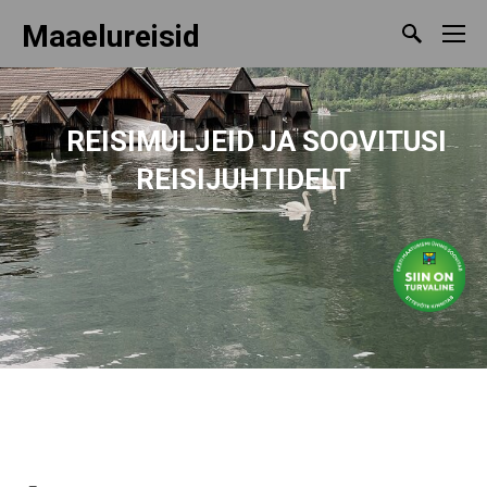
Maaelureisid
REISIMULJEID
JA SOOVITUSI
REISIJUHTIDELT