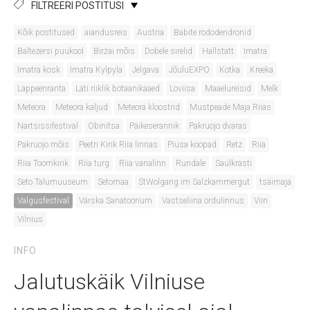
FILTREERI POSTITUSI
Kõik postitused
aiandusreis
Austria
Babite rododendronid
Baltezersi puukool
Biržai mõis
Dobele sirelid
Hallstatt
Imatra
Imatra kosk
Imatra Kylpyla
Jelgava
JõuluEXPO
Kotka
Kreeka
Lappeenranta
Läti riiklik botaanikaaed
Loviisa
Maaelureisid
Melk
Meteora
Meteora kaljud
Meteora kloostrid
Mustpeade Maja Riias
Nartsissifestival
Obinitsa
Päikeserannik
Pakruojo dvaras
Pakruojo mõis
Peetri Kirik Riia linnas
Piusa koopad
Retz
Riia
Riia Toomkirik
Riia turg
Riia vanalinn
Rundale
Saulkrasti
Seto Talumuuseum
Setomaa
StWolgang im Salzkammergut
tsäimaja
Valgusfestival
Värska Sanatoorium
Vastseliina ordulinnus
Viin
Vilnius
INFO
Jalutuskäik Vilniuse