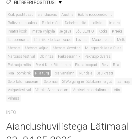
FILTREERI POSTITUSI
Kõik postitused
aiandusreis
Austria
Babite rododendronid
Baltezersi puukool
Biržai mõis
Dobele sirelid
Hallstatt
Imatra
Imatra kosk
Imatra Kylpyla
Jelgava
JõuluEXPO
Kotka
Kreeka
Lappeenranta
Läti riiklik botaanikaaed
Loviisa
Maaelureisid
Melk
Meteora
Meteora kaljud
Meteora kloostrid
Mustpeade Maja Riias
Nartsissifestival
Obinitsa
Päikeserannik
Pakruojo dvaras
Pakruojo mõis
Peetri Kirik Riia linnas
Piusa koopad
Retz
Riia
Riia Toomkirik
Riia turg
Riia vanalinn
Rundale
Saulkrasti
Seto Talumuuseum
Setomaa
StWolgang im Salzkammergut
tsäimaja
Valgusfestival
Värska Sanatoorium
Vastseliina ordulinnus
Viin
Vilnius
INFO
Aiandushuvilistega Lätimaal