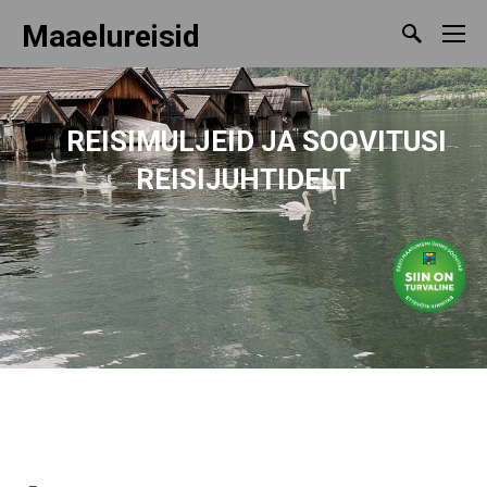
Maaelureisid
REISIMULJEID
JA SOOVITUSI
REISIJUHTIDELT