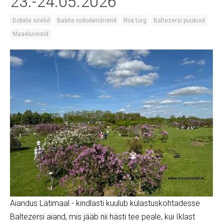
23.-24.05.2026
Dobele sirelid
Babite rododendronid
Riia turg
Baltezersi puukool
Maaelureisid
Aiandus Lätimaal - kindlasti kuulub külastuskohtadesse
Baltezersi aiand, mis jääb nii hästi tee peale, kui Iklast