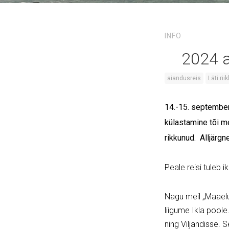
INFO
2024 a
aiandusreis
Läti ri
14.-15. september
külastamine tõi me
rikkunud. Alljärgn
Peale reisi tuleb 
Nagu meil „Maaelur
liigume Ikla poole
ning Viljandisse. 