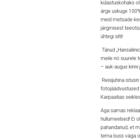
külastuskohaks ol
ärge uskuge 100% v
meid metsade kesk
järgmisest teeotsa
ühtegi silti!
Tänud „Hansaliinid
meile nö suurele t
– auk-augus kinni
Reisijuhina istusin
fotojäädvustused t
Karpaatias seikles
Aga samas reklaami
hullumeelsed! Ei ol
pahandanud, et me
tema buss väga olu