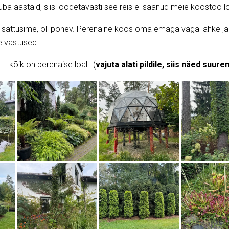
uba aastaid, siis loodetavasti see reis ei saanud meie koostöö l
sattusime, oli põnev. Perenaine koos oma emaga väga lahke ja j
e vastused.
– kõik on perenaise loal! (
vajuta alati pildile, siis näed suure