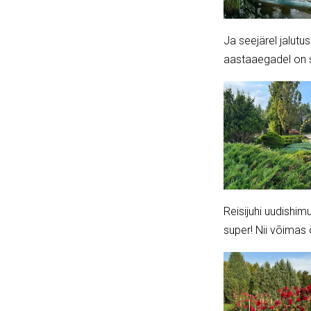
Ja seejärel jalutu
aastaaegadel on se
Reisijuhi uudishimu
super! Nii võimas õ