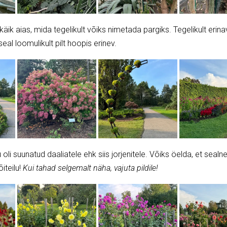
skäik aias, mida tegelikult võiks nimetada pargiks. Tegelikult erina
al loomulikult pilt hoopis erinev.
 oli suunatud daaliatele ehk siis jorjenitele. Võiks öelda, et sealne
iteilu!
Kui tahad selgemalt näha, vajuta pildile!