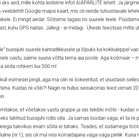
i üks aed, mille kohta leidsime infot AIAPÄRLITE lehelt. Ja järg
eebilehti! Google-mapsi kaart, mis oli nende tutvustavale lehele
ele. Ei mingit aeda! Sõitsime tagasi nö suurele teele. Püüdsim
st, kuhu GPS näitas. Jällegi - ei midagi. Üheski teeotsas mitte üh
e“ bussijuhi suurele kannatlikkusele ja lõpuks ka kokkuleppel vastu
eele vastu, saime suuna võtta tema aia poole. Aga košmaar – mill
 ja seda rohkem kui 500 m!
 küll esimesel pingil, aga ma olin nii šokeeritud, et unustasin selles
eha. Kuidas nii võib?! Nägin nii hullus seisukorras teed viimati 20
in.
takse, et võetakse vastu gruppe ja siis tekibki mõte - kuidas võ
eks tahtnud bussijuhi rollis olla. Ja samas loodan väga, et ta nii p
iega tulevikus enam sõita ei tahaks. Teades, et südamega töötav
line (nr.1), siis oli mul reisi korraldajana väga-väga piinlik. Kuna