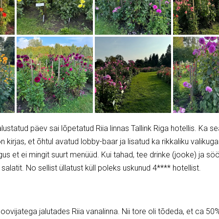
statud päev sai lõpetatud Riia linnas Tallink Riga hotellis. Ka seal
 kirjas, et õhtul avatud lobby-baar ja lisatud ka rikkaliku valikuga
us et ei mingit suurt menüüd. Kui tahad, tee drinke (jooke) ja sö
 salatit. No sellist üllatust küll poleks uskunud 4**** hotellist.
ovijatega jalutades Riia vanalinna. Nii tore oli tõdeda, et ca 50%