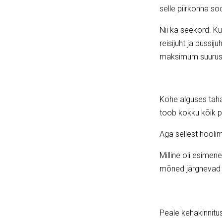
selle piirkonna so
Nii ka seekord. Ku
reisijuht ja bussi
maksimum suurus 3
Kohe alguses tahan
toob kokku kõik p
Aga sellest hoolim
Milline oli esimene
mõned järgnevad ül
Peale kehakinnitust