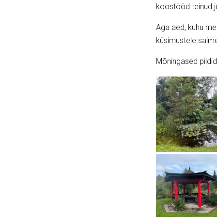
koostööd teinud j
Aga aed, kuhu me 
küsimustele saim
Mõningased pildid 