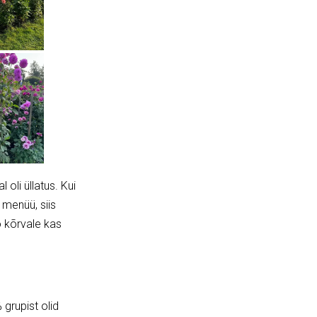
 oli üllatus. Kui
 menüü, siis
ö kõrvale kas
 grupist olid