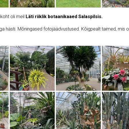
koht oli meil
Läti riiklik botaanikaaed Salaspilsis.
äga hästi. Mõningased fotojäädvustused. Kõigpealt taimed, mis o