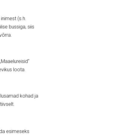
inimest (s.h.
ise bussiga, siis
võrra.
 „Maaelureisid“
vikus loota.
t ilusamad kohad ja
ivselt.
leida esimeseks