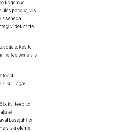
mine kogemus –
 üles pandud, viis
e siseneda
tegi viidet, mitte
võtjale, kes tuli
ine tee sinna viis
t teest
17, kui Taga-
ib, kui teeolud
alju ei
al bussijuhil on
 me siiski oleme