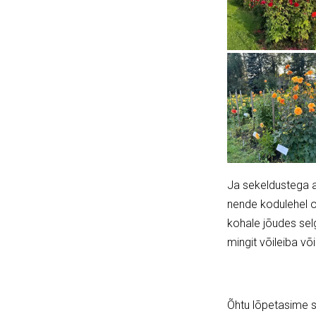
Ja sekeldustega alu
nende kodulehel on
kohale jõudes selg
mingit võileiba või
Õhtu lõpetasime so