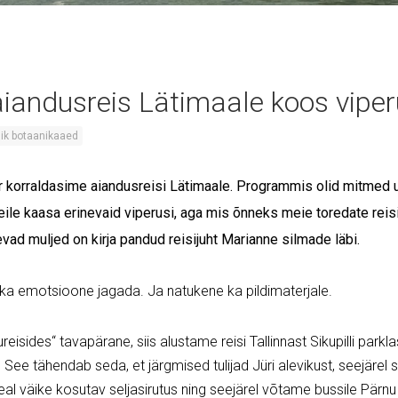
iandusreis Lätimaale koos vipe
iklik botaanikaaed
 korraldasime aiandusreisi Lätimaale. Programmis olid mitmed u
ile kaasa erinevaid viperusi, aga mis õnneks meie toredate reisis
evad muljed on kirja pandud reisijuht Marianne silmade läbi.
ikka emotsioone jagada. Ja natukene ka pildimaterjale.
eisides“ tavapärane, siis alustame reisi Tallinnast Sikupilli parkl
. See tähendab seda, et järgmised tulijad Jüri alevikust, seejärel 
Seal väike kosutav seljasirutus ning seejärel võtame bussile Pär