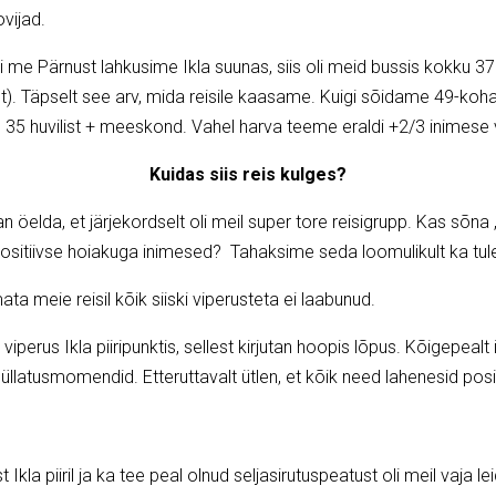
ovijad.
i me Pärnust lahkusime Ikla suunas, siis oli meid bussis kokku 37 
juht). Täpselt see arv, mida reisile kaasame. Kuigi sõidame 49-kohal
5 huvilist + meeskond. Vahel harva teeme eraldi +2/3 inimese 
Kuidas siis reis kulges?
 öelda, et järjekordselt oli meil super tore reisigrupp. Kas sõna
ositiivse hoiakuga inimesed? Tahaksime seda loomulikult ka tule
ata meie reisil kõik siiski viperusteta ei laabunud.
 viperus Ikla piiripunktis, sellest kirjutan hoopis lõpus. Kõigepeal
latusmomendid. Etteruttavalt ütlen, et kõik need lahenesid positi
 Ikla piiril ja ka tee peal olnud seljasirutuspeatust oli meil vaja 