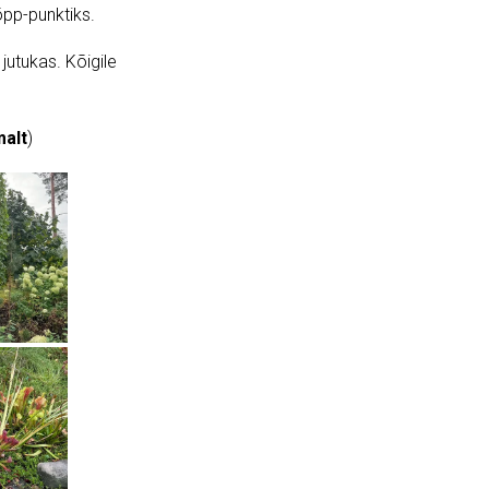
õpp-punktiks.
utukas. Kõigile
malt
)