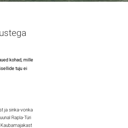
rustega
ued kohad, mille
ellide tuju ei
ast ja sinka-vonka
suunal Rapla-Türi
nu Kaubamajakast