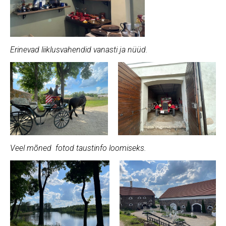
Erinevad liiklusvahendid vanasti ja nüüd.
Veel mõned fotod taustinfo loomiseks.