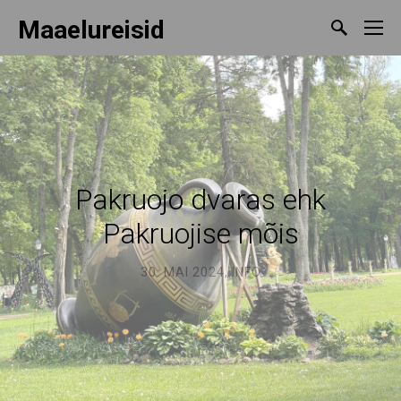
Maaelureisid
Pakruojo dvaras ehk
Pakruojise mõis
30. MAI 2024
,
INFO