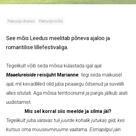
Pakruojo dvaras
Pakruojo mõis
See mõis Leedus meelitab põneva ajaloo ja
romantilise lillefestivaliga.
Tegelikult võib seda mõisa külastada igal ajal.
Maaelureiside
reisijuht Marianne
tegi seda maikuisel
ajal, mil kevadlilled olid juba peaaegu õitsenud ja suvelilli
alles istutati. Aga mõisa territooriumil ja pargis jätkub alati
uudistamist.
Mis sel korral siis meelde ja silma jäi?
Tegelikult juba väravas tuli juurde kohalik jutukas giid, kes
kutsus oma muuseumiruume vaatama. Esmapilgul jäin