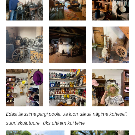
Edasi liikusime pargi poole. Ja loomulikult nägime koheselt
suuri skulptuure - üks uhkem kui teine