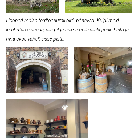
Hooned mõisa territooriumil olid põnevad. Kuigi meid
kimbutas ajahäda, siis pilgu saime neile siiski peale heita ja
nina ukse vahelt sisse pista.