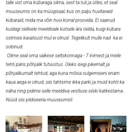
talle vist oma kübaraga silma, sest ta tuli ja ütles, et seal
muuseumis on ka müügisaal, kus on palju huvitavaid
kübaraid, mida ma võin huvi korral proovida. Ei saanud
kuidagi sellisele meeldivale kutsele ära öelda, kuigi kübara
ostmise kavatsust mul ei olnud. Tegelikult mulle nad ka ei
sobinud.
Olime seal oma väikese seltskonnaga - 7 inimest ja meile
tehti päris põhjalik tutvustus. Oleks isegi pikemalt ja
põhjalikumalt tehtud, aga kuna mõisa sulgemiseni enam
kaua aega ei olnud, siis tahtsime ikka parki ja muid kohti ka
näha ning pidime selle meeldiva vestluse siiski katkestama.
Nüüd siis pildiseeria muuseumist.