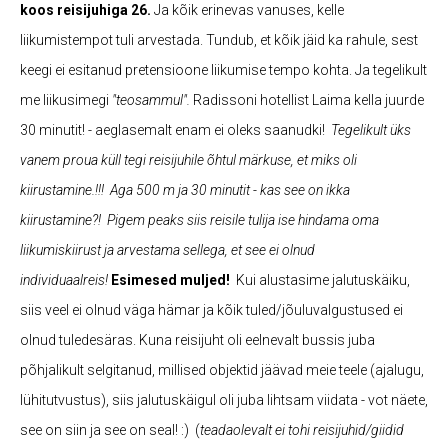
koos reisijuhiga 26.
Ja kõik erinevas vanuses, kelle
liikumistempot tuli arvestada. Tundub, et kõik jäid ka rahule, sest
keegi ei esitanud pretensioone liikumise tempo kohta. Ja tegelikult
me liikusimegi
"teosammul".
Radissoni hotellist Laima kella juurde
30 minutit! - aeglasemalt enam ei oleks saanudki!
Tegelikult üks
vanem proua küll tegi reisijuhile õhtul märkuse, et miks oli
kiirustamine.!!! Aga 500 m ja 30 minutit - kas see on ikka
kiirustamine?! Pigem peaks siis reisile tulija ise hindama oma
liikumiskiirust ja arvestama sellega, et see ei olnud
individuaalreis!
Esimesed muljed!
Kui alustasime jalutuskäiku,
siis veel ei olnud väga hämar ja kõik tuled/jõuluvalgustused ei
olnud tuledesäras. Kuna reisijuht oli eelnevalt bussis juba
põhjalikult selgitanud, millised objektid jäävad meie teele (ajalugu,
lühitutvustus), siis jalutuskäigul oli juba lihtsam viidata - vot näete,
see on siin ja see on seal! :) (
teadaolevalt ei tohi reisijuhid/giidid