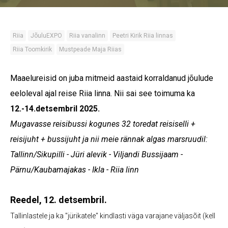
Riia
JõuluEXPO
Riia vanalinn
Peetri Kirik Riia linnas
Riia Toomkirik
Mustpeade Maja Riias
Maaelureisid on juba mitmeid aastaid korraldanud jõulude
eeloleval ajal reise Riia linna. Nii sai see toimuma ka
12.-14.detsembril 2025.
Mugavasse reisibussi kogunes 32 toredat reisiselli +
reisijuht + bussijuht ja nii meie rännak algas marsruudil:
Tallinn/Sikupilli - Jüri alevik - Viljandi Bussijaam -
Pärnu/Kaubamajakas - Ikla - Riia linn
Reedel, 12. detsembril.
Tallinlastele ja ka "jürikatele" kindlasti väga varajane väljasõit (kell