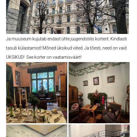
Ja muuseum kujutab endast ühte
juugendstiilis
korterit. Kindlasti
tasub külastamist! Mõned üksikud viited. Ja tõesti, need on vaid
ÜKSIKUD! See korter on vaatamisväärt!