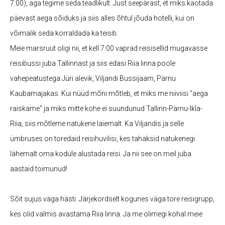
7:00), aga tegime seda teadlikult. Just seepärast, et miks kaotada
päevast aega sõiduks ja siis alles õhtul jõuda hotelli, kui on
võimalik seda korraldada ka teisiti.
Meie marsruut oligi nii, et kell 7:00 vaprad reisisellid mugavasse
reisibussi juba Tallinnast ja siis edasi Riia linna poole
vahepeatustega Jüri alevik, Viljandi Bussijaam, Pärnu
Kaubamajakas. Kui nüüd mõni mõtleb, et miks me niiviisi "aega
raiskame" ja miks mitte kohe ei suundunud Tallinn-Pärnu-Ikla-
Riia, siis mõtleme natukene laiemalt. Ka Viljandis ja selle
ümbruses on toredaid reisihuvilisi, kes tahaksid natukenegi
lähemalt oma kodule alustada reisi. Ja nii see on meil juba
aastaid toimunud!
Sõit sujus väga hästi. Järjekordselt kogunes väga tore reisigrupp,
kes olid valmis avastama Riia linna. Ja me olimegi kohal meie