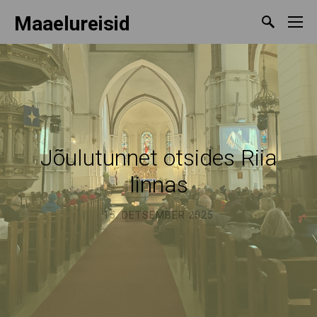
Maaelureisid
Jõulutunnet otsides Riia
linnas
15. DETSEMBER 2025