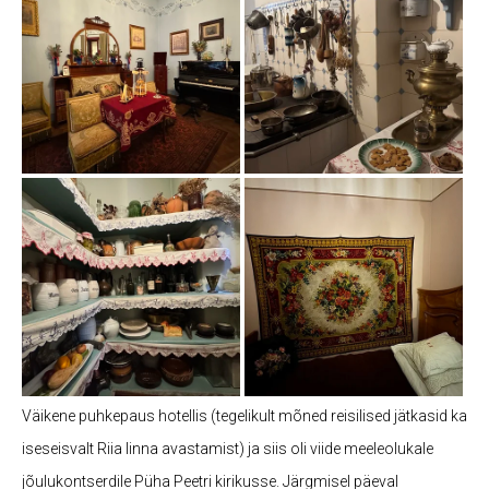
Väikene puhkepaus hotellis (tegelikult mõned reisilised jätkasid ka
iseseisvalt Riia linna avastamist) ja siis oli viide meeleolukale
jõulukontserdile Püha Peetri kirikusse. Järgmisel päeval