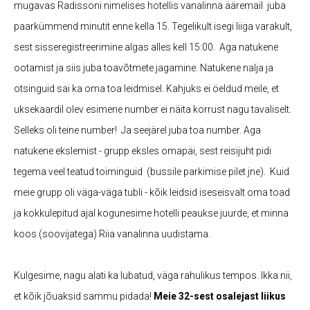
mugavas Radissoni nimelises hotellis vanalinna ääremail juba
paarkümmend minutit enne kella 15. Tegelikult isegi liiga varakult,
sest sisseregistreerimine algas alles kell 15:00. Aga natukene
ootamist ja siis juba toavõtmete jagamine. Natukene nalja ja
otsinguid sai ka oma toa leidmisel. Kahjuks ei öeldud meile, et
uksekaardil olev esimene number ei näita korrust nagu tavaliselt.
Selleks oli teine number! Ja seejärel juba toa number. Aga
natukene ekslemist - grupp eksles omapäi, sest reisijuht pidi
tegema veel teatud toiminguid (bussile parkimise pilet jne). Kuid
meie grupp oli väga-väga tubli - kõik leidsid iseseisvalt oma toad
ja kokkulepitud ajal kogunesime hotelli peaukse juurde, et minna
koos (soovijatega) Riia vanalinna uudistama.
Kulgesime, nagu alati ka lubatud, väga rahulikus tempos. Ikka nii,
et kõik jõuaksid sammu pidada!
Meie 32-sest osalejast liikus