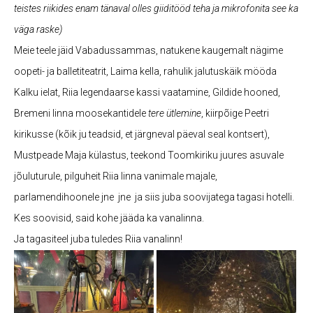
teistes riikides enam tänaval olles giiditööd teha ja mikrofonita see ka
väga raske)
Meie teele jäid Vabadussammas, natukene kaugemalt nägime
oopeti- ja balletiteatrit, Laima kella, rahulik jalutuskäik mööda
Kalku ielat, Riia legendaarse kassi vaatamine, Gildide hooned,
Bremeni linna moosekantidele
tere ütlemine
, kiirpõige Peetri
kirikusse (kõik ju teadsid, et järgneval päeval seal kontsert),
Mustpeade Maja külastus, teekond Toomkiriku juures asuvale
jõuluturule, pilguheit Riia linna vanimale majale,
parlamendihoonele jne jne ja siis juba soovijatega tagasi hotelli.
Kes soovisid, said kohe jääda ka vanalinna.
Ja tagasiteel juba tuledes Riia vanalinn!