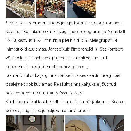
Seejärel oli programmis soovijatega Toomkirikus orelikontserdi
külastus. Kahjuks see küll kiirkäigul nende programmis. Algus kell
12:00, kestvus 15-20 minutit ja piletihin d 15 €. Meie grupist 14
inimest olid kuulamas. Ja tegelikult jäime rahule! :) See kontsert
võiks olla siiski natukene pikemalt ja ka kirik valgustatult
hubasemalt - reisijuhi emotsiooni valguses ;).
Samal õhtul oli ka järgmine kontsert, ka seda käidi meie grupis
osalejate poolt kuulamas. Reisijuht sinna kahjuks ei jõudnud,
sest tema lemmiklaulja laulis Peetri kirikus.
Kuid Toomkirikut tasub kindlasti uudistada põhjalikumalt. Seal on
põnev ajalugu ja palju-palju vaatamisväärsusi!