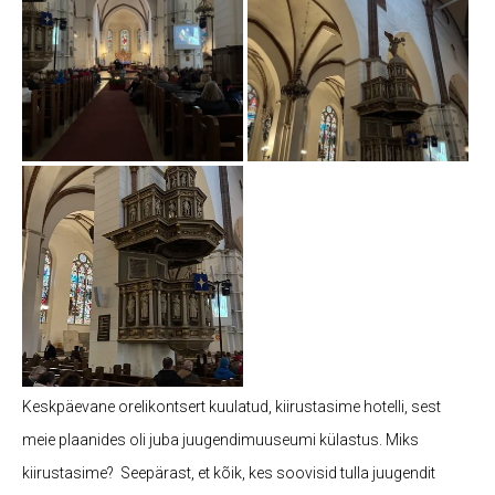
Keskpäevane orelikontsert kuulatud, kiirustasime hotelli, sest
meie plaanides oli juba juugendimuuseumi külastus. Miks
kiirustasime? Seepärast, et kõik, kes soovisid tulla juugendit