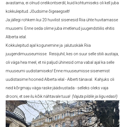
avastama, ei olnud orelikontserdil, kuid kohtumiseks oli kell juba
kokkulepitud. Jõudsime õigeaegselt!
Ja jällegi rohkem kui 20 huvilist sisenesid Riia ühte huvitamasse
muusemi. Enne seda olime juba imetlenud juugendstiilis ehitis
Alberta ielal.
Kokkulepitud ajal kogunemine ja jalutuskäik Riia
juugendimuuseumisse. Reisijuhil, kes on suur selle stiili austaja,
oli väga hea meel, et nii paljud ühinesid oma vabal ajal ka selle
muuseumi uudistamiseks! Enne muuseumisse sisenemist
uudistasime hooneid Alberta ielal - Alberti tänaval. Kahjuks oli
neid kõrgmaju väga raske jäädvustada - selleks oleks vaja
drooni, et see ilu kõik nähtavale tuua!
(Vajuta pildile ja liigu edasi!)