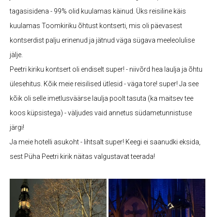
tagasisidena - 99% olid kuulamas käinud. Üks reisiline käis
kuulamas Toomkiriku õhtust kontserti, mis oli päevasest
kontserdist palju erinenud ja jätnud väga sügava meeleolulise
jälje.
Peetri kiriku kontsert oli endiselt super! - niivõrd hea laulja ja õhtu
ülesehitus. Kõik meie reisilised ütlesid - väga tore! super! Ja see
kõik oli selle imetlusväärse laulja poolt tasuta (ka maitsev tee
koos küpsistega) - väljudes vaid annetus südametunnistuse
järgi!
Ja meie hotelli asukoht - lihtsalt super! Keegi ei saanudki eksida,
sest Püha Peetri kirik näitas valgustavat teerada!