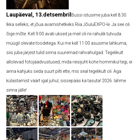
Laupäeval, 13.detsembril
Bussi istusime juba kell 8.30.
Ikka selleks, et jõua avamishetkeks Riia JõuluEXPO-le. Ja see oli
õige mõte. Kell 9:00 avati uksed ja meil oli nii rahulik tutvuda
müügil olevate toodetega. Kui me kell 11:00 asusime lahkuma,
siis juba järjest tulid sinna suuremad rahvahulgad. Tegelikult
allolevad fotojäädvustused, mida reisijuht kohe hommikul tegi, ei
anna kahjuks seda suurt pilti ette, mis seal tegelikult oli. Aga
külastamist väärt igal juhul, sissepääs ka tasuta! 2026. lähme
sinna jälle!